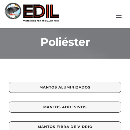
Skip
to
Tog
content
Nav
Inicio
Poliéster
Quiénes somos
Productos
MANTOS ALUMINIZADOS
EDIL Pro
MANTOS ADHESIVOS
Contacto
Search
MANTOS FIBRA DE VIDRIO