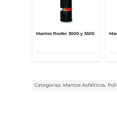
Mantos Roofer 3000 y 3500
Man
Este
producto
tiene
múltiples
Categorías:
Mantos Asfálticos
,
Poli
variantes.
Las
opciones
se