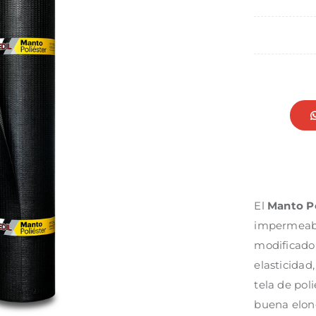
El
Manto Po
impermeabi
modificado 
elasticidad,
tela de pol
buena elong