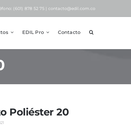
léfono
: (601) 878 52 75
|
contacto@edil.com.co
tos
EDIL Pro
Contacto
0
o Poliéster 20
821