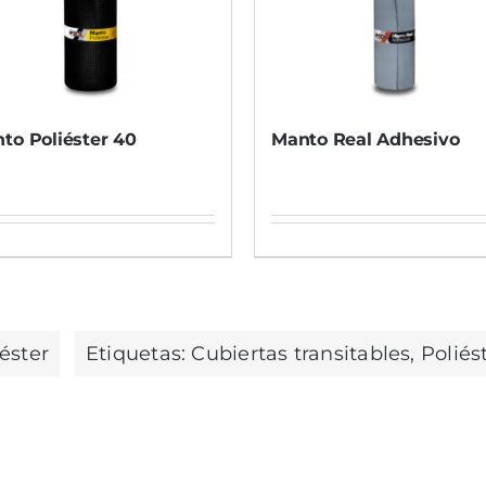
to Poliéster 40
Manto Real Adhesivo
éster
Etiquetas:
Cubiertas transitables
,
Poliés