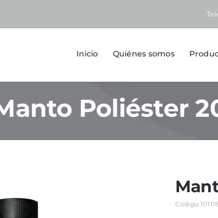
Te
Inicio
Quiénes somos
Produc
Manto Poliéster 2
Mant
Código
10111