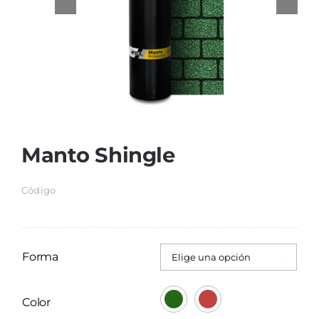
for:
Manto Shingle
Código
Forma

Color
